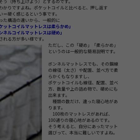
そう（持ち上げよう）とするのです。
わかりですよね。ポケットコイルと比べると、押し返す
い＝硬く感じるという事です。
った構造の違いから、一般的に
ットコイルマットレスは柔らかめ」
ネルコイルマットレスは硬め」
される方が多い様です。
ただし、この「硬め」「柔らかめ」
というのは一般的な簡易説明です。
ボンネルマットレスでも、その鋼線
の線径（太さ）や配置、並べ方で柔
らかくもなりますし、
ポケットコイルも線径、配置、並べ
方、数量や上の詰め物で、硬めにも
出来ます。
種類の数だけ、違った寝心地があ
ります。
100枚のマットレスがあれば、
100通りの寝心地があるのです。
そう考えると、自分にあったマット
選びって、本当に難しいですよね。