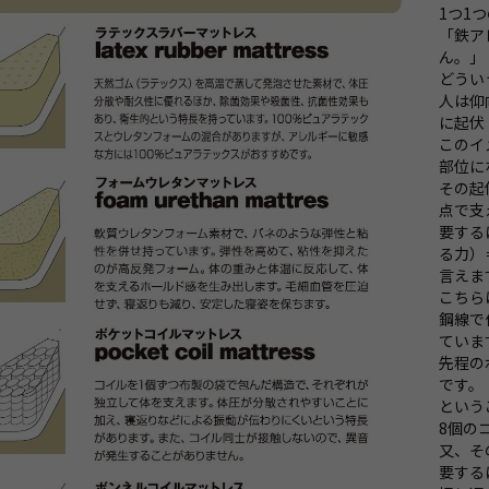
1つ1
「鉄ア
ん。」
どうい
人は仰
に起伏
このイ
部位に
その起
点で支
要する
る力）
言えま
こちら
鋼線で
ていま
先程の
です。
という
8個の
又、そ
要する