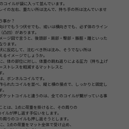
つのコイルが袋に入って並んでいます。
レイの左右、重たい所は沈んで、持ち手の所は沈んでいませ
う事か？
向けでもうつ伏せでも、或いは横向きでも、必ず体のライン
（凸凹）があります。
メージ図で言うと、後頭部・肩部・臀部・脹脛・踵といった
なります。
伏に反応して、沈むべき所は沈み、そうでない所は
えるイメージでしょうか。
に、体の部位に対し、体重の跳ね返りによる圧力（持ち上げ
＝ストレスを軽減するマットレスと
す。
は、ボンネルコイルです。
作られたコイルを並べ、縦と横の接点で、しっかりと固定し
す。
ポケットコイルと違うのは、全てのコイルが繋がっている事
ことは、1点に荷重を掛けると、その周りの
コイルが押し返す手伝いをします。
の周りのコイルも押し返そうとします。
に、1点の荷重をマット全体で受け止め、