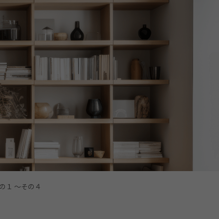
の１ ～その４