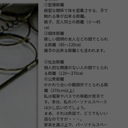
①密接距離
親密な関係で体を密着させる、手で
触れる事が出来る距離。
親子、恋人同士の距離（０～45
㎝）
②個体距離
親しい間柄の友人などの間でとられ
る距離（45～120㎝）
握手の出来る距離とも言われます。
③社会距離
個人的な関連のない人の間でとられ
る距離（120～370㎝）
④公衆距離
かかわり合いの範囲外でとられる距
離（370cm以上）
私は電車やバスでの移動が苦手で
す。多分、私のパーソナルスペース
は少し広いのでしょう。
まあ、それは余談で、どうでもいい
話なのですが・・・。
家具を選ぶ上で、パーソナルスペー