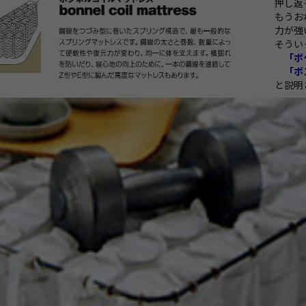
押し返
もうお
力が強
そうい
「ポケ
「ボン
と説明