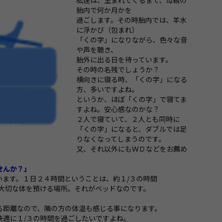
私達は、生まれてくるまで、母親の
胎内で何か月かを
過ごします。その時胎内では、羊水
に浮かび（包まれ）
「くの字」になりながら、色々な音
や声を聴き、
胎外に出る日を待っています。
その時の名残でしょうか？
横向きに寝る時、「くの字」になる
方、多いですよね。
というか、ほぼ「くの字」で寝てま
すよね。安心感なのかな？
２人で寝ていて、２人とも同時に
「くの字」になると、ダブルでは足
りなくなってしまうのです。
又、それ以外にもＷＤなどをお薦め
せんか？」
います。１日２４時間ということは、約１/３の時間
、大切な体を預ける場所。それがベッドなのです。
る距離なので、隣の方の体温も感じる事になります。
快適に１/３の時間を過ごしたいですよね。