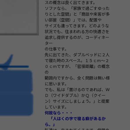
スの概念は良く出てきます。
ソファなら、「家族で過ごすゆった
りとした空間」と「商談や来客が多
い部屋（空間）」では、配置や
サイズも違ってきます。どのような
状況でも、住まわれる方の快適さを
追求し提供するのが、コーディネー
ター
の仕事です。
先に出てきた、ダブルベッドに２人
で寝た時のスペース。１５ｃｍ～２
０ｃｍですが、「密接距離」の概念
の
範囲内ですから、全く問題は無い様
に思います。
でも、私は「置けるのであれば、Ｗ
Ｄ（ワイドダブル）かＱ（クイー
ン）サイズにしましょう。」と提案
しています。
何故なら・・・
「人はくの字で寝る癖があるか
ら。」