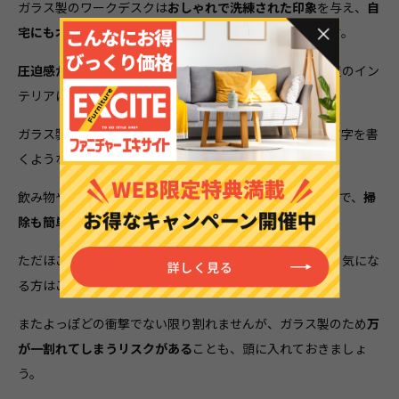
ガラス製のワークデスクは
おしゃれで洗練された印象
を与え、
自
宅にもオフィスにも馴染みやすい
デザインが多くあります。
圧迫感が少なくスタイリッシュ
であるため、あらゆる部屋のイン
テリアに溶け込んでくれます。
ガラス製の天板は表面が滑らかで触り心地がよく、紙に文字を書
くような作業でもスムーズにこなせます。
飲み物やインクをこぼしてしまっても簡単に拭き取れるので、
掃
除も簡単
です。
ただほこりや水拭きした後の拭き跡が目立ちやすいため、気にな
る方はこまめな掃除が必要になります。
またよっぽどの衝撃でない限り割れませんが、ガラス製のため
万
が一割れてしまうリスクがある
ことも、頭に入れておきましょ
う。