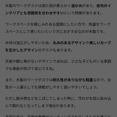
木製のワークデスクは見た目が柔らかく
温かみ
があり、
自宅のイ
ンテリアとも雰囲気を合わせやすい
という特徴があります。
ワークスペースを親しみのある空間にしたい方や、和室をワーク
スペースとして使いたいという方におすすめなのが木製です。
木材は加工がしやすいため、
丸みのあるデザイン
や
美しいカーブ
を生かしたデザイン
のデスクもあります。
天板や脚に角がないデザインであれば、小さな子どもがいる家庭
でも事故が防げて安心ですね。
また、木製のワークデスクは
耐久性がありながら軽量
なので、女
性の一人暮らしでも移動がしやすく扱いやすいでしょう。
ただし飲み物などをこぼしてしまった時に、汚れが木目に染み込
んで取れなくなってしまう場合があります。
不安な方は、天板の表面がコーティングされているものを選ぶと