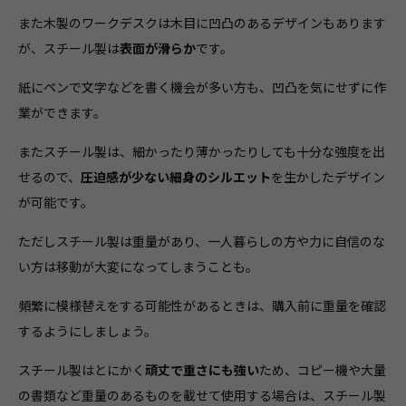
また木製のワークデスクは木目に凹凸のあるデザインもあります
が、スチール製は
表面が滑らか
です。
紙にペンで文字などを書く機会が多い方も、凹凸を気にせずに作
業ができます。
またスチール製は、細かったり薄かったりしても十分な強度を出
せるので、
圧迫感が少ない細身のシルエット
を生かしたデザイン
が可能です。
ただしスチール製は重量があり、一人暮らしの方や力に自信のな
い方は移動が大変になってしまうことも。
頻繁に模様替えをする可能性があるときは、購入前に重量を確認
するようにしましょう。
スチール製はとにかく
頑丈で重さにも強い
ため、コピー機や大量
の書類など重量のあるものを載せて使用する場合は、スチール製